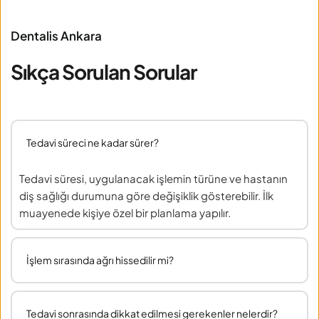
Dentalis Ankara
Sıkça Sorulan Sorular
Tedavi süreci ne kadar sürer?
Tedavi süresi, uygulanacak işlemin türüne ve hastanın 
diş sağlığı durumuna göre değişiklik gösterebilir. İlk 
muayenede kişiye özel bir planlama yapılır.
İşlem sırasında ağrı hissedilir mi?
Dentalis Çukurambar Diş Kliniği’nde tüm tedaviler 
modern anestezi yöntemleriyle ağrısızve konforlu 
Tedavi sonrasında dikkat edilmesi gerekenler nelerdir?