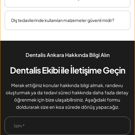
şekilde gerçekleştirilir
Hekimin önerdiği şekilde ağız bakımı yapılmalı, sert 
gıdalardan bir süre kaçınılmalı ve kontrol randevuları 
Diş tedavilerinde kullanılan malzemeler güvenli midir?
aksatılmamalıdır.
Tüm tedavilerde uluslararası sertifikalara sahip, 
biyouyumlu ve güvenli malzemeler kullanılmaktadır.
Dentalis Ankara Hakkında Bilgi Alın
Dentalis Ekibi ile İletişime Geçin
Merak ettiğiniz konular hakkında bilgi almak, randevu 
oluşturmak ya da tedavi süreci hakkında daha fazla detay 
öğrenmek için bize ulaşabilirsiniz. Aşağıdaki formu 
doldurarak size en kısa sürede dönüş yapacağız.